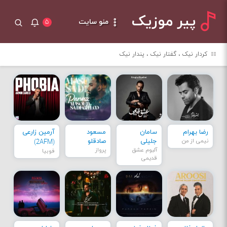
پیر موزیک
منو سایت
۵
کردار نیک ، گفتار نیک ، پندار نیک
رضا بهرام
سامان
مسعود
آرمین زارعی
نیمی از من
جلیلی
صادقلو
(2AFM)
آلبوم عشق
پرواز
فوبیا
قدیمی