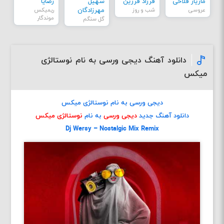
مازیار فلاحی
فرزاد فرزین
سهیل
رضایا
عروسی
شب و روز
مهرزادگان
ریمیکس
موندگار
گل سنگم
دانلود آهنگ دیجی ورسی به نام نوستالژی
میکس
دیجی ورسی به نام نوستالژی میکس
دانلود آهنگ جدید
دیجی ورسی
به نام
نوستالژی میکس
Dj Wersy – Nostalgic Mix Remix