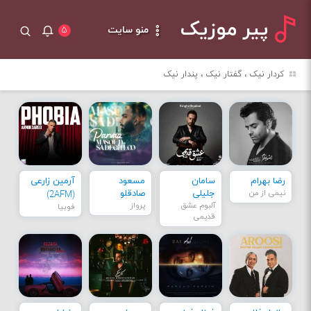
پیر موزیک
منو سایت
۵
کردار نیک ، گفتار نیک ، پندار نیک
رضا بهرام
سامان
مسعود
آرمین زارعی
نیمی از من
جلیلی
صادقلو
(2AFM)
آلبوم عشق
پرواز
فوبیا
قدیمی