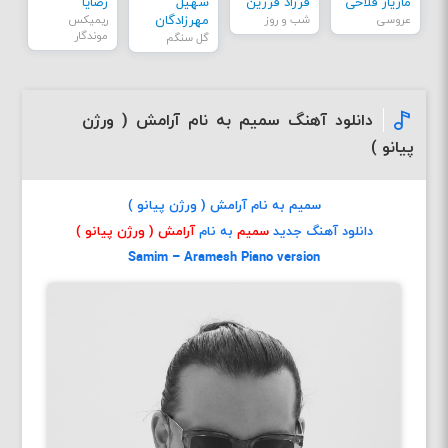
مازیار فلاحی
فرزاد فرزین
سهیل
رضایا
عروسی
شب و روز
مهرزادگان
ریمیکس
موندگار
گل سنگم
دانلود آهنگ سمیم به نام آرامش ( ورژن
پیانو )
سمیم به نام آرامش ( ورژن پیانو )
دانلود آهنگ جدید
سمیم
به نام
آرامش ( ورژن پیانو )
Samim – Aramesh Piano version