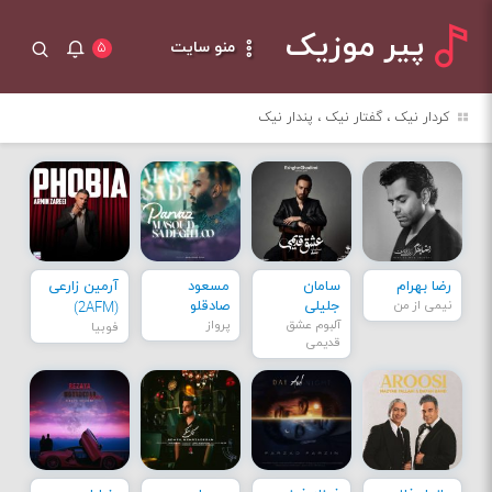
پیر موزیک
منو سایت
۵
کردار نیک ، گفتار نیک ، پندار نیک
رضا بهرام
سامان
مسعود
آرمین زارعی
نیمی از من
جلیلی
صادقلو
(2AFM)
آلبوم عشق
پرواز
فوبیا
قدیمی