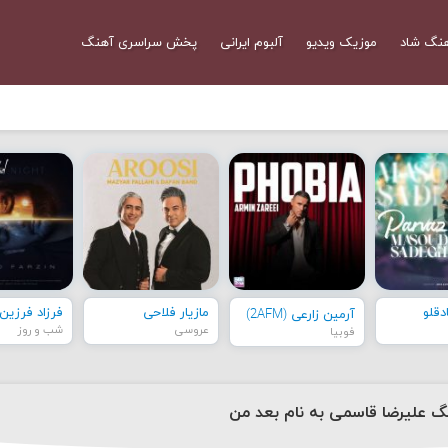
نگ شاد
موزیک ویدیو
آلبوم ایرانی
پخش سراسری آهنگ
قلو
مازیار فلاحی
فرزاد فرزین
آرمین زارعی (2AFM)
عروسی
شب و روز
فوبیا
نگ علیرضا قاسمی به نام بعد من