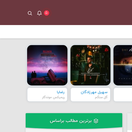
۵
سهیل مهرزادگان
رضایا
گل سنگم
ریمیکس موندگار
برترین مطالب براساس