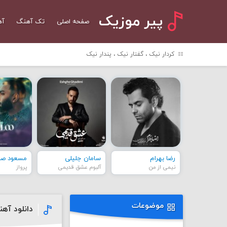
پیر موزیک
صفحه اصلی
تک آهنگ
آه
کردار نیک ، گفتار نیک ، پندار نیک
رضا بهرام
سامان جلیلی
مسعود صاد
نیمی از من
آلبوم عشق قدیمی
پرواز
موضوعات
دانلود آه