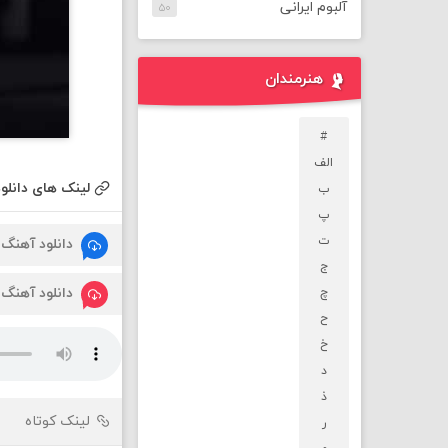
آلبوم ایرانی
۵۰
هنرمندان
#
الف
لینک های دانلود
ب
پ
ت
دانلود آهنگ
ج
دانلود آهنگ
چ
ح
خ
د
ذ
لینک کوتاه
ر