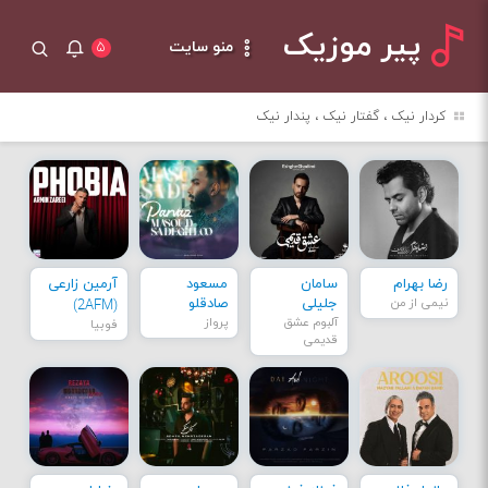
پیر موزیک
منو سایت
۵
کردار نیک ، گفتار نیک ، پندار نیک
رضا بهرام
سامان
مسعود
آرمین زارعی
نیمی از من
جلیلی
صادقلو
(2AFM)
آلبوم عشق
پرواز
فوبیا
قدیمی