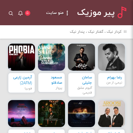
پیر موزیک
منو سایت
۵
کردار نیک ، گفتار نیک ، پندار نیک
رضا بهرام
سامان
مسعود
آرمین زارعی
نیمی از من
جلیلی
صادقلو
(2AFM)
آلبوم عشق
پرواز
فوبیا
قدیمی