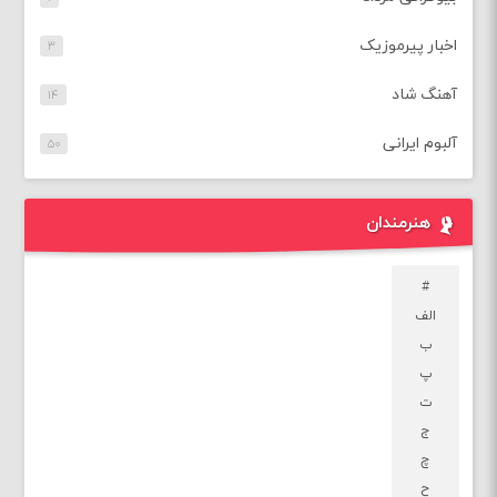
اخبار پیرموزیک
۳
آهنگ شاد
۱۴
آلبوم ایرانی
۵۰
هنرمندان
#
الف
ب
پ
ت
ج
چ
ح