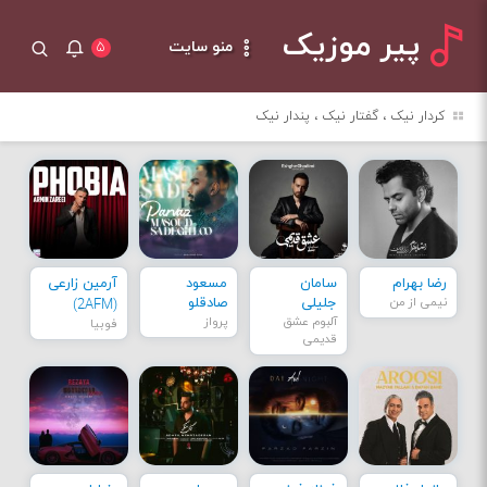
پیر موزیک
منو سایت
۵
کردار نیک ، گفتار نیک ، پندار نیک
رضا بهرام
سامان
مسعود
آرمین زارعی
نیمی از من
جلیلی
صادقلو
(2AFM)
آلبوم عشق
پرواز
فوبیا
قدیمی