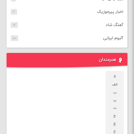
اخبار پیرموزیک
۳
آهنگ شاد
۱۴
آلبوم ایرانی
۵۰
هنرمندان
#
الف
ب
پ
ت
ج
چ
ح