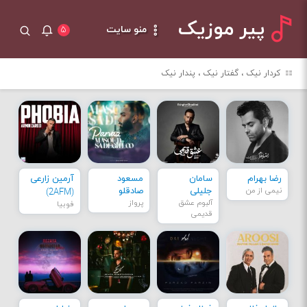
پیر موزیک
منو سایت
۵
کردار نیک ، گفتار نیک ، پندار نیک
رضا بهرام
سامان
مسعود
آرمین زارعی
نیمی از من
جلیلی
صادقلو
(2AFM)
آلبوم عشق
پرواز
فوبیا
قدیمی