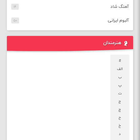
آهنگ شاد
۱۴
آلبوم ایرانی
۵۰
هنرمندان
#
الف
ب
پ
ت
ج
چ
ح
خ
د