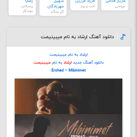
مازیار فلاحی
فرزاد فرزین
سهیل
رضایا
عروسی
شب و روز
مهرزادگان
ریمیکس
موندگار
گل سنگم
دانلود آهنگ ارشاد به نام میبینیمت
ارشاد به نام میبینیمت
دانلود آهنگ جدید
ارشاد
به نام
میبینیمت
Ershad – Mibinimet