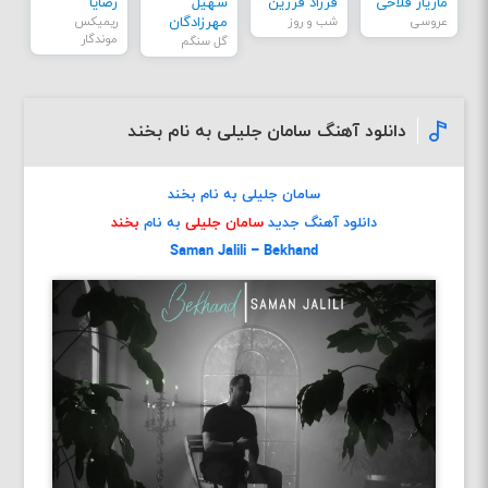
مازیار فلاحی
فرزاد فرزین
سهیل
رضایا
عروسی
شب و روز
مهرزادگان
ریمیکس
موندگار
گل سنگم
دانلود آهنگ سامان جلیلی به نام بخند
سامان جلیلی به نام بخند
دانلود آهنگ جدید
سامان جلیلی
به نام
بخند
Saman Jalili – Bekhand