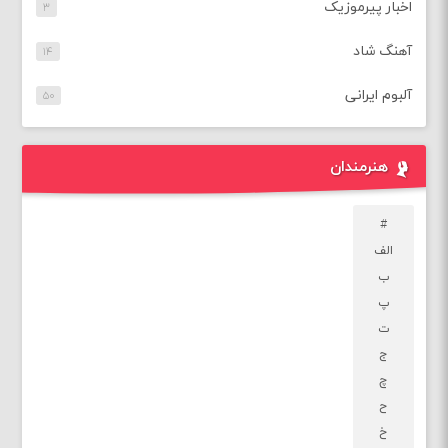
اخبار پیرموزیک
۳
آهنگ شاد
۱۴
آلبوم ایرانی
۵۰
هنرمندان
#
الف
ب
پ
ت
ج
چ
ح
خ