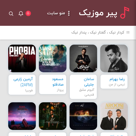
پیر موزیک
منو سایت
۵
کردار نیک ، گفتار نیک ، پندار نیک
رضا بهرام
سامان
مسعود
آرمین زارعی
نیمی از من
جلیلی
صادقلو
(2AFM)
آلبوم عشق
پرواز
فوبیا
قدیمی