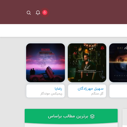
۵
سهیل مهرزادگان
رضایا
گل سنگم
ریمیکس موندگار
برترین مطالب براساس