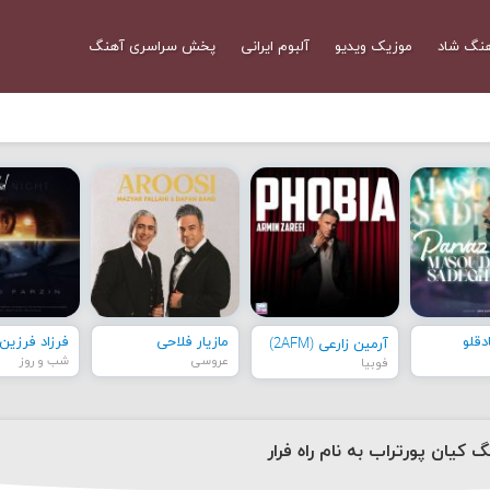
نگ شاد
موزیک ویدیو
آلبوم ایرانی
پخش سراسری آهنگ
قلو
مازیار فلاحی
فرزاد فرزین
آرمین زارعی (2AFM)
عروسی
شب و روز
فوبیا
گ کیان پورتراب به نام راه فرار