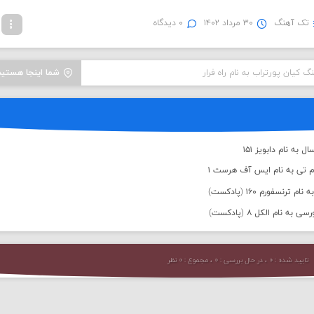
تک آهنگ
۳۰ مرداد ۱۴۰۲
۰ دیدگاه
گ کیان پورتراب به نام راه فرار
شما اینجا هستید
به نام دابویز ۱۵۱
م تی به نام ایس آف هرست ۱
رنسفورم ۱۶۰ (پادکست)
 نام الکل ۸ (پادکست)
تایید شده : ۰ ، در حال بررسی : ۰ ، مجموع : ۰ نظر