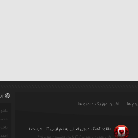
بر
وم ها
اخرین موزیک ویدیو ها
دانل
محسن
دانل
دانلود آهنگ دیجی ام تی به نام ایس آف هرست ۱
احمدو
بازدید : ۰ بازدید بار /
تاریخ : دوشنبه ۱۲ مرداد ۱۴۰۵