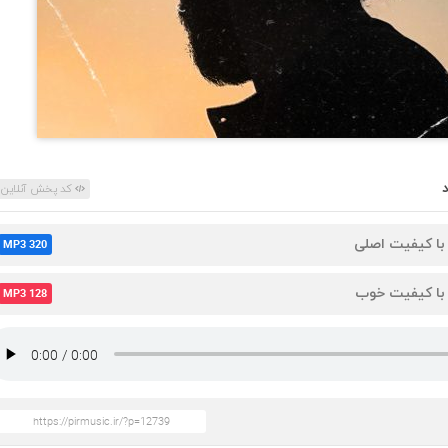
کد پخش آنلاین
 با کیفیت اصلی
MP3 320
 با کیفیت خوب
MP3 128