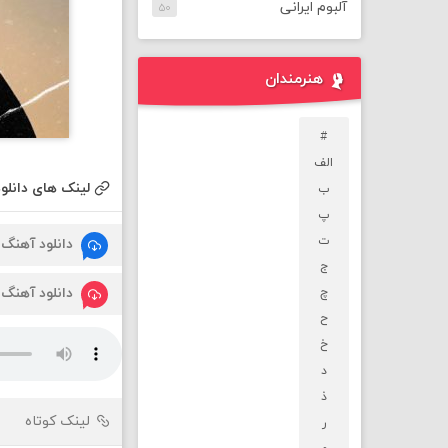
آلبوم ایرانی
۵۰
هنرمندان
#
الف
لینک های دانلود
ب
پ
ت
دانلود آهنگ
ج
دانلود آهنگ
چ
ح
خ
د
ذ
لینک کوتاه
ر