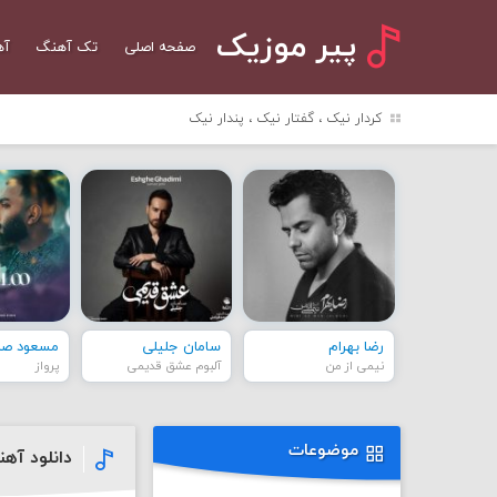
پیر موزیک
صفحه اصلی
تک آهنگ
آه
کردار نیک ، گفتار نیک ، پندار نیک
رضا بهرام
سامان جلیلی
مسعود صاد
نیمی از من
آلبوم عشق قدیمی
پرواز
موضوعات
دانلود آهن