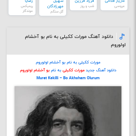
مازیار فلاحی
فرزاد فرزین
سهیل
رضایا
عروسی
شب و روز
مهرزادگان
ریمیکس
موندگار
گل سنگم
دانلود آهنگ مورات ککیلی به نام بو آخشام
اولوروم
مورات ککیلی به نام بو آخشام اولوروم
دانلود آهنگ جدید
مورات ککیلی
به نام
بو آخشام اولوروم
Murat Kekilli – Bo Akhsham Olurum