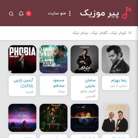
پیر موزیک
منو سایت
۵
کردار نیک ، گفتار نیک ، پندار نیک
رضا بهرام
سامان
مسعود
آرمین زارعی
نیمی از من
جلیلی
صادقلو
(2AFM)
آلبوم عشق
پرواز
فوبیا
قدیمی