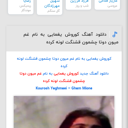
مازیار فلاحی
فرزاد فرزین
سهیل
رضایا
عروسی
شب و روز
مهرزادگان
ریمیکس
موندگار
گل سنگم
دانلود آهنگ کوروش یغمایی به نام غم
میون دوتا چشمون قشنگت لونه کرده
کوروش یغمایی به نام غم میون دوتا چشمون قشنگت لونه
کرده
دانلود آهنگ جدید
کوروش یغمایی
به نام
غم میون دوتا
چشمون قشنگت لونه کرده
Kourosh Yaghmaei – Gham Mione