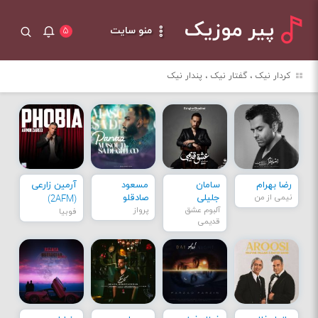
پیر موزیک
منو سایت
۵
کردار نیک ، گفتار نیک ، پندار نیک
رضا بهرام
سامان
مسعود
آرمین زارعی
نیمی از من
جلیلی
صادقلو
(2AFM)
آلبوم عشق
پرواز
فوبیا
قدیمی