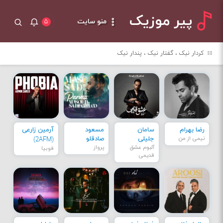
پیر موزیک
منو سایت
۵
کردار نیک ، گفتار نیک ، پندار نیک
رضا بهرام
سامان
مسعود
آرمین زارعی
نیمی از من
جلیلی
صادقلو
(2AFM)
آلبوم عشق
پرواز
فوبیا
قدیمی