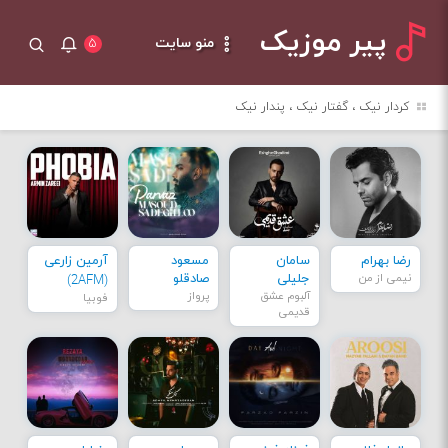
پیر موزیک
منو سایت
۵
کردار نیک ، گفتار نیک ، پندار نیک
رضا بهرام
سامان
مسعود
آرمین زارعی
نیمی از من
جلیلی
صادقلو
(2AFM)
آلبوم عشق
پرواز
فوبیا
قدیمی