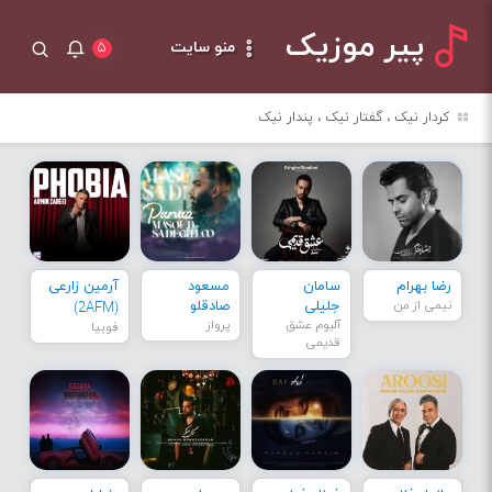
پیر موزیک
منو سایت
۵
کردار نیک ، گفتار نیک ، پندار نیک
رضا بهرام
سامان
مسعود
آرمین زارعی
نیمی از من
جلیلی
صادقلو
(2AFM)
آلبوم عشق
پرواز
فوبیا
قدیمی