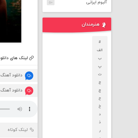
آلبوم ایرانی
۵۰
هنرمندان
#
الف
لینک های دانلود
ب
پ
ت
دانلود آهنگ
ج
دانلود آهنگ
چ
ح
خ
د
ذ
لینک کوتاه
ر