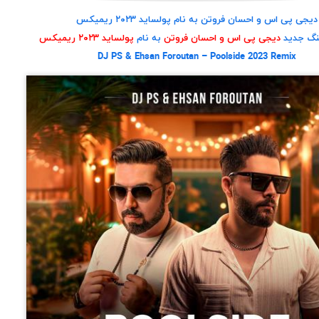
دیجی پی اس و احسان فروتن به نام پولساید ۲۰۲۳ ریمیکس
نگ جدید
دیجی پی اس و احسان فروتن
به نام
پولساید ۲۰۲۳ ریمیکس
DJ PS & Ehsan Foroutan – Poolside 2023 Remix