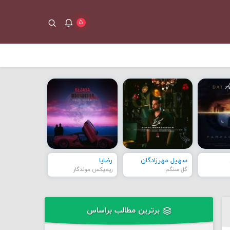
۵
سهیل مهرزادگان
رضایا
گل سنگم
ریمیکس موندگار
برترین مطالب براساس