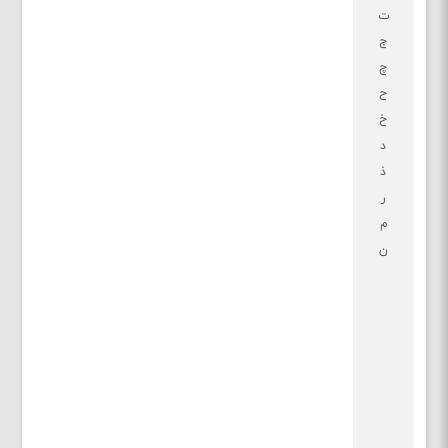
ت
ج
چ
ح
خ
د
ذ
ر
م
ن