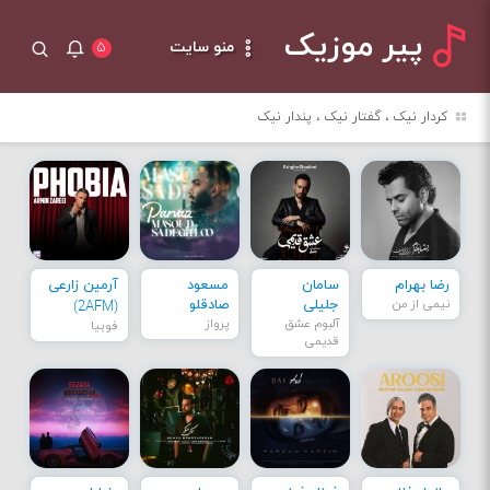
پیر موزیک
منو سایت
۵
کردار نیک ، گفتار نیک ، پندار نیک
رضا بهرام
سامان
مسعود
آرمین زارعی
نیمی از من
جلیلی
صادقلو
(2AFM)
آلبوم عشق
پرواز
فوبیا
قدیمی