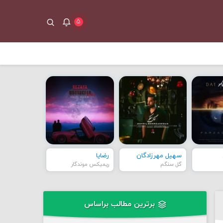
۵
سهیل مهرزادگان
رضایا
گل سنگم
ریمیکس موندگار
برترین مطالب براساس