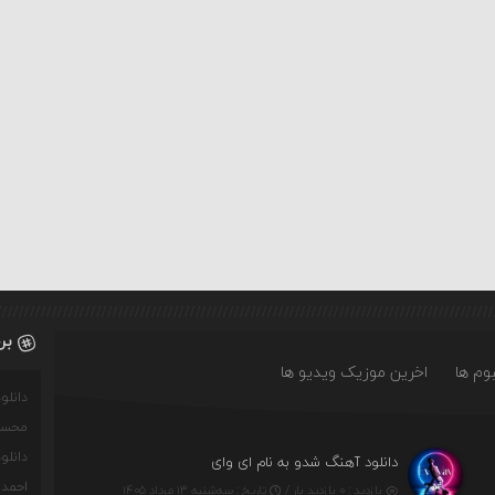
بر
وم ها
اخرین موزیک ویدیو ها
دانل
محسن
دانل
دانلود آهنگ شدو به نام ای وای
احمدو
بازدید : ۰ بازدید بار /
تاریخ : سه‌شنبه ۱۳ مرداد ۱۴۰۵