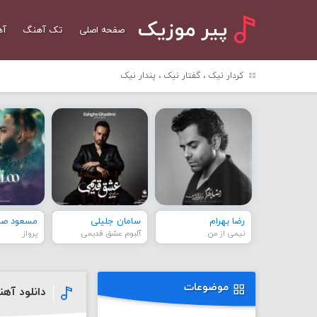
پیر موزیک
صفحه اصلی
تک آهنگ
آه
کردار نیک ، گفتار نیک ، پندار نیک
رضا بهرام
سامان جلیلی
مسعود صاد
نیمی از من
آلبوم عشق قدیمی
پرواز
موضوعات
دانلود آه