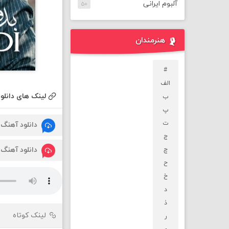
آلبوم ایرانی
۵۰
هنرمندان
#
الف
لینک های دانلود
ب
پ
ت
دانلود آهنگ
ج
دانلود آهنگ
چ
ح
خ
د
ذ
لینک کوتاه
ر