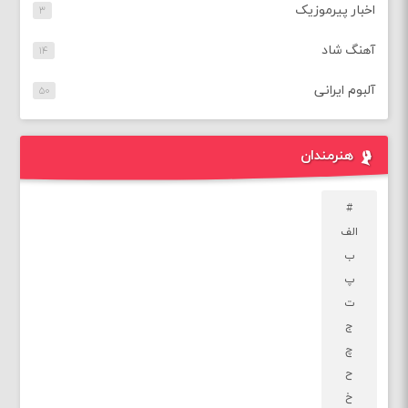
اخبار پیرموزیک
۳
آهنگ شاد
۱۴
آلبوم ایرانی
۵۰
هنرمندان
#
الف
ب
پ
ت
ج
چ
ح
خ