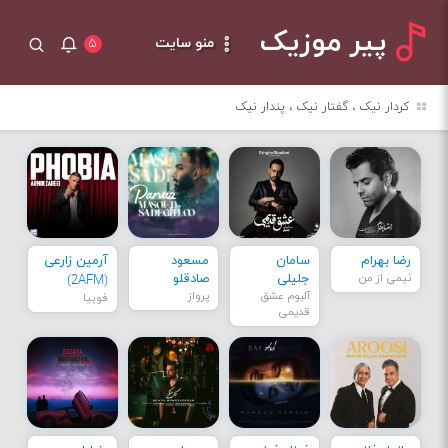
پیر موزیک
منو سایت
۵
کردار نیک ، گفتار نیک ، پندار نیک
رضا بهرام
سامان
مسعود
آرمین زارعی
نیمی از من
جلیلی
صادقلو
(2AFM)
آلبوم عشق
پرواز
فوبیا
قدیمی