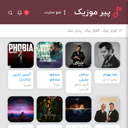
پیر موزیک
منو سایت
۵
کردار نیک ، گفتار نیک ، پندار نیک
رضا بهرام
سامان
مسعود
آرمین زارعی
نیمی از من
جلیلی
صادقلو
(2AFM)
آلبوم عشق
پرواز
فوبیا
قدیمی