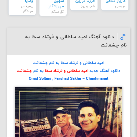
مازیار فلاحی
فرزاد فرزین
سهیل
رضایا
عروسی
شب و روز
مهرزادگان
ریمیکس
موندگار
گل سنگم
دانلود آهنگ امید سلطانی و فرشاد سخا به
نام چشمانت
امید سلطانی و فرشاد سخا به نام چشمانت
دانلود آهنگ جدید
امید سلطانی و فرشاد سخا
به نام
چشمانت
Omid Soltani , Farshad Sakha – Chashmanat