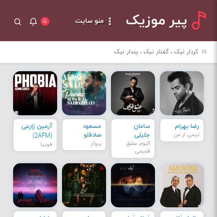
پیر موزیک
منو سایت
۵
کردار نیک ، گفتار نیک ، پندار نیک
رضا بهرام
سامان
مسعود
آرمین زارعی
نیمی از من
جلیلی
صادقلو
(2AFM)
آلبوم عشق
پرواز
فوبیا
قدیمی