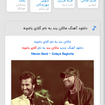
مازیار فلاحی
فرزاد فرزین
سهیل
رضایا
عروسی
شب و روز
مهرزادگان
ریمیکس
موندگار
گل سنگم
دانلود آهنگ ماکان بند به نام گلای باغچه
ماکان بند به نام گلای باغچه
دانلود آهنگ جدید
ماکان بند
به نام
گلای باغچه
Macan Band – Golaye Baghche