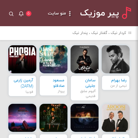
پیر موزیک
منو سایت
۵
کردار نیک ، گفتار نیک ، پندار نیک
رضا بهرام
سامان
مسعود
آرمین زارعی
نیمی از من
جلیلی
صادقلو
(2AFM)
آلبوم عشق
پرواز
فوبیا
قدیمی