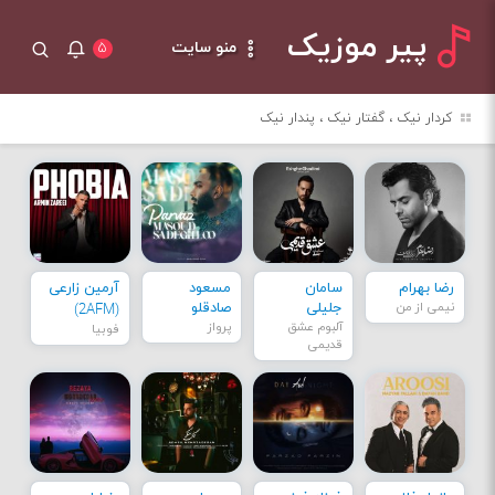
پیر موزیک
منو سایت
۵
کردار نیک ، گفتار نیک ، پندار نیک
رضا بهرام
سامان
مسعود
آرمین زارعی
نیمی از من
جلیلی
صادقلو
(2AFM)
آلبوم عشق
پرواز
فوبیا
قدیمی