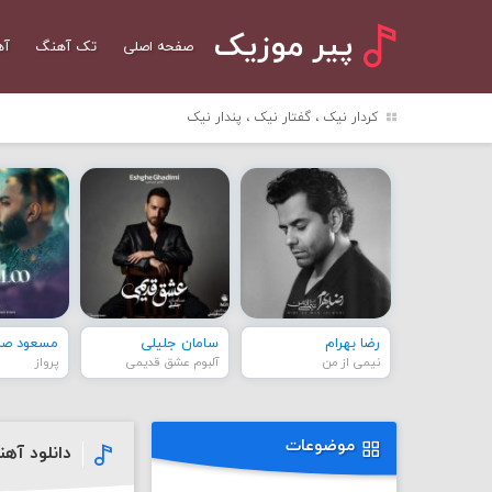
پیر موزیک
صفحه اصلی
تک آهنگ
آه
کردار نیک ، گفتار نیک ، پندار نیک
رضا بهرام
سامان جلیلی
مسعود صاد
نیمی از من
آلبوم عشق قدیمی
پرواز
موضوعات
دانلود آهن