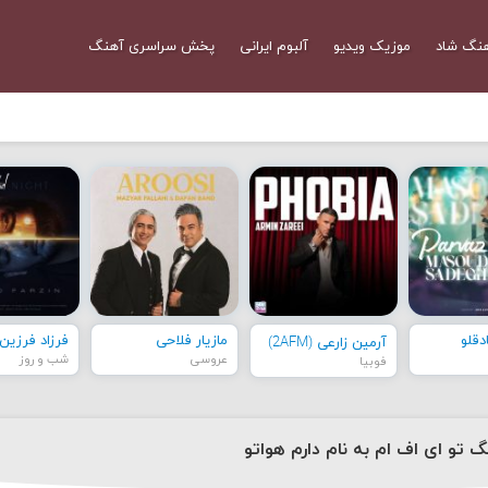
نگ شاد
موزیک ویدیو
آلبوم ایرانی
پخش سراسری آهنگ
قلو
مازیار فلاحی
فرزاد فرزین
آرمین زارعی (2AFM)
عروسی
شب و روز
فوبیا
گ تو ای اف ام به نام دارم هواتو