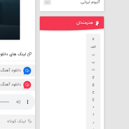
آلبوم ایرانی
۵۰
هنرمندان
#
الف
لینک های دانلود
ب
پ
ت
دانلود آهنگ
ج
دانلود آهنگ
چ
ح
خ
د
ذ
لینک کوتاه
ر