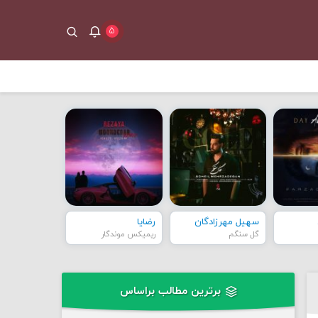
۵
سهیل مهرزادگان
رضایا
گل سنگم
ریمیکس موندگار
برترین مطالب براساس