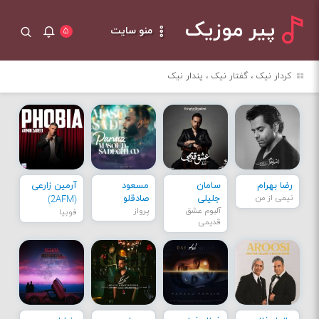
پیر موزیک
منو سایت
۵
کردار نیک ، گفتار نیک ، پندار نیک
رضا بهرام
سامان
مسعود
آرمین زارعی
نیمی از من
جلیلی
صادقلو
(2AFM)
آلبوم عشق
پرواز
فوبیا
قدیمی