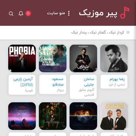
پیر موزیک
منو سایت
۵
کردار نیک ، گفتار نیک ، پندار نیک
رضا بهرام
سامان
مسعود
آرمین زارعی
نیمی از من
جلیلی
صادقلو
(2AFM)
آلبوم عشق
پرواز
فوبیا
قدیمی