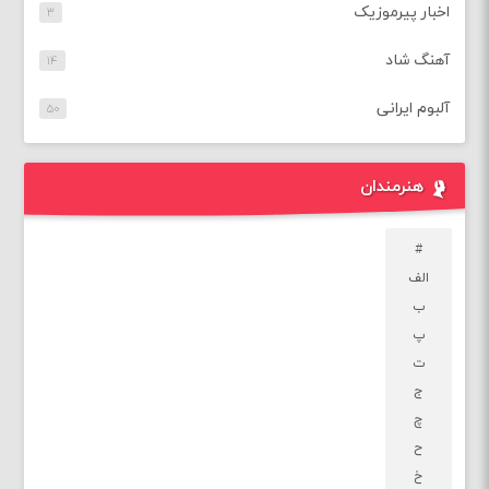
اخبار پیرموزیک
۳
آهنگ شاد
۱۴
آلبوم ایرانی
۵۰
هنرمندان
#
الف
ب
پ
ت
ج
چ
ح
خ