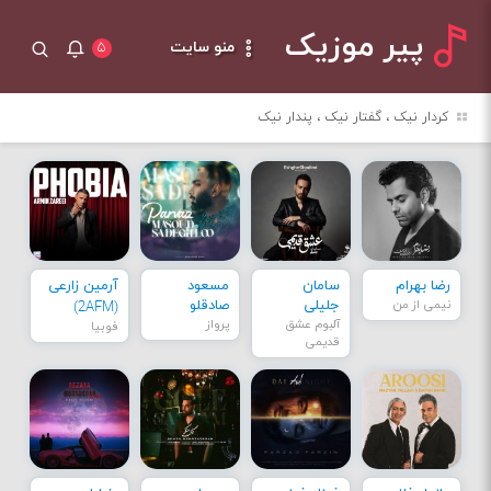
پیر موزیک
منو سایت
۵
کردار نیک ، گفتار نیک ، پندار نیک
رضا بهرام
سامان
مسعود
آرمین زارعی
نیمی از من
جلیلی
صادقلو
(2AFM)
آلبوم عشق
پرواز
فوبیا
قدیمی