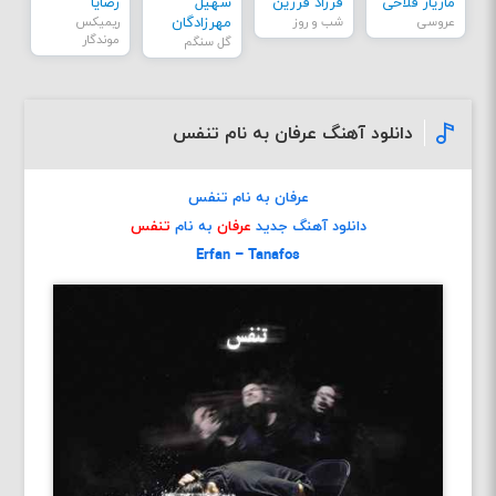
مازیار فلاحی
فرزاد فرزین
سهیل
رضایا
عروسی
شب و روز
مهرزادگان
ریمیکس
موندگار
گل سنگم
دانلود آهنگ عرفان به نام تنفس
عرفان به نام تنفس
دانلود آهنگ جدید
عرفان
به نام
تنفس
Erfan – Tanafos