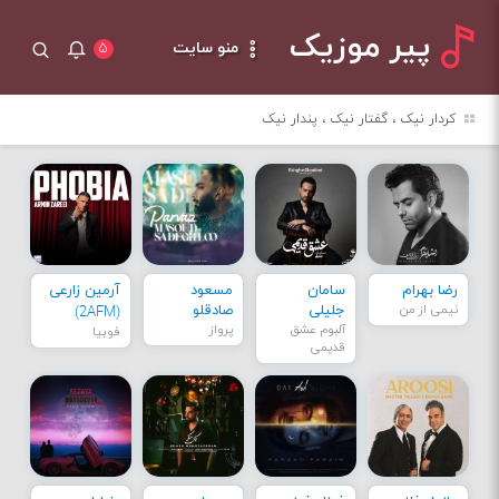
پیر موزیک
منو سایت
۵
کردار نیک ، گفتار نیک ، پندار نیک
رضا بهرام
سامان
مسعود
آرمین زارعی
نیمی از من
جلیلی
صادقلو
(2AFM)
آلبوم عشق
پرواز
فوبیا
قدیمی