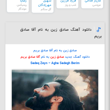
مازیار فلاحی
فرزاد فرزین
سهیل
رضایا
عروسی
شب و روز
مهرزادگان
ریمیکس
موندگار
گل سنگم
دانلود آهنگ صادق زین به نام آقا صادق
بریم
صادق زین به نام آقا صادق بریم
دانلود آهنگ جدید
صادق زین
به نام
آقا صادق بریم
Sadeq Zeyn – Agha Sadegh Berim