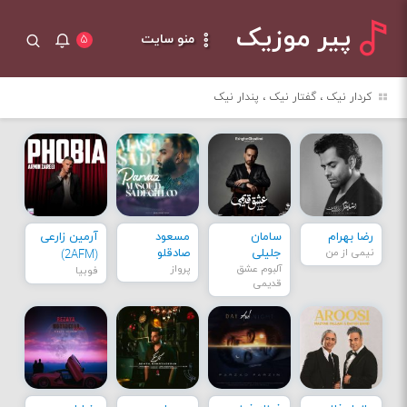
پیر موزیک
منو سایت
۵
کردار نیک ، گفتار نیک ، پندار نیک
رضا بهرام
سامان
مسعود
آرمین زارعی
نیمی از من
جلیلی
صادقلو
(2AFM)
آلبوم عشق
پرواز
فوبیا
قدیمی