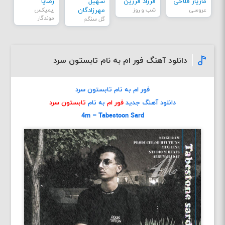
مازیار فلاحی
فرزاد فرزین
سهیل
رضایا
عروسی
شب و روز
مهرزادگان
ریمیکس
موندگار
گل سنگم
دانلود آهنگ فور ام به نام تابستون سرد
فور ام به نام تابستون سرد
دانلود آهنگ جدید
فور ام
به نام
تابستون سرد
4m – Tabestoon Sard