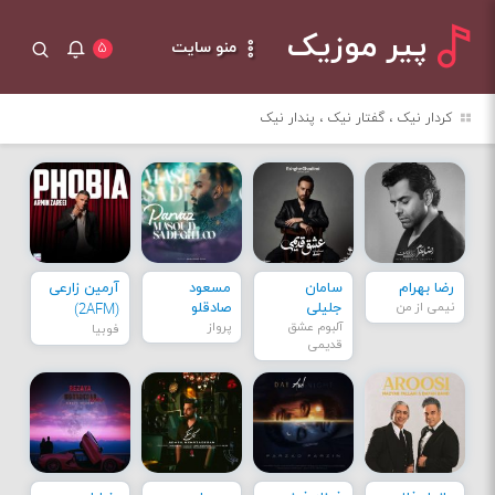
پیر موزیک
منو سایت
۵
کردار نیک ، گفتار نیک ، پندار نیک
رضا بهرام
سامان
مسعود
آرمین زارعی
نیمی از من
جلیلی
صادقلو
(2AFM)
آلبوم عشق
پرواز
فوبیا
قدیمی