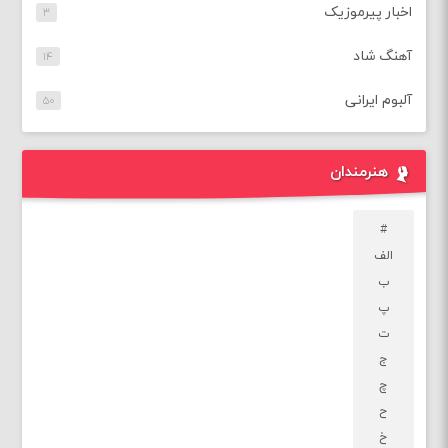
اخبار پیرموزیک
۳
آهنگ شاد
۱۴
آلبوم ایرانی
۵۰
هنرمندان
#
الف
ب
پ
ت
ج
چ
ح
خ