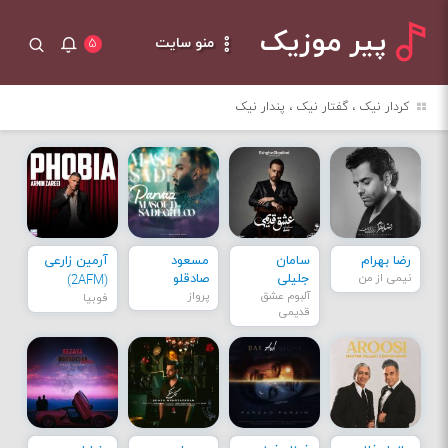
پیر موزیک
منو سایت
۵
کردار نیک ، گفتار نیک ، پندار نیک
رضا بهرام
سامان
مسعود
آرمین زارعی
نیمی از من
جلیلی
صادقلو
(2AFM)
آلبوم عشق
پرواز
فوبیا
قدیمی