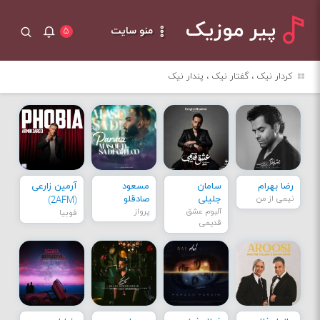
پیر موزیک
منو سایت
۵
کردار نیک ، گفتار نیک ، پندار نیک
رضا بهرام
سامان
مسعود
آرمین زارعی
نیمی از من
جلیلی
صادقلو
(2AFM)
آلبوم عشق
پرواز
فوبیا
قدیمی