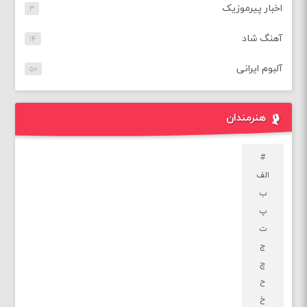
اخبار پیرموزیک
۳
آهنگ شاد
۱۴
آلبوم ایرانی
۵۰
هنرمندان
#
الف
ب
پ
ت
ج
چ
ح
خ