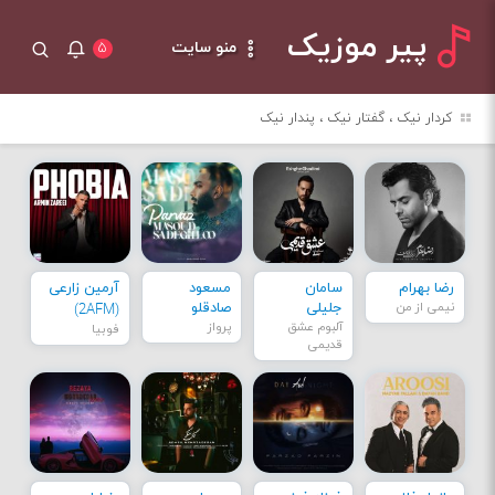
پیر موزیک
منو سایت
۵
کردار نیک ، گفتار نیک ، پندار نیک
رضا بهرام
سامان
مسعود
آرمین زارعی
نیمی از من
جلیلی
صادقلو
(2AFM)
آلبوم عشق
پرواز
فوبیا
قدیمی