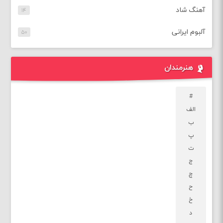
آهنگ شاد
۱۴
آلبوم ایرانی
۵۰
هنرمندان
#
الف
ب
پ
ت
ج
چ
ح
خ
د