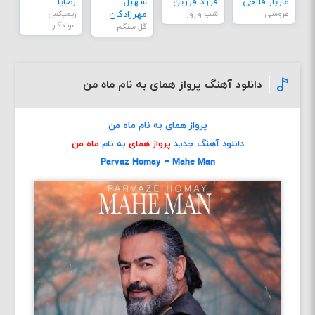
مازیار فلاحی
فرزاد فرزین
سهیل
رضایا
عروسی
شب و روز
مهرزادگان
ریمیکس
موندگار
گل سنگم
دانلود آهنگ پرواز همای به نام ماه من
پرواز همای به نام ماه من
دانلود آهنگ جدید
پرواز همای
به نام
ماه من
Parvaz Homay – Mahe Man