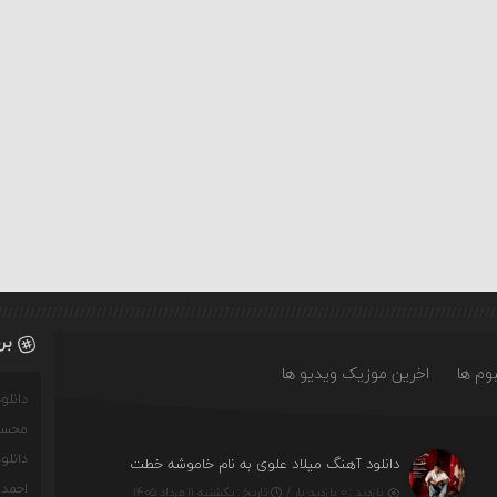
بر
وم ها
اخرین موزیک ویدیو ها
دانل
محسن
دانل
ت)
دانلود آهنگ میلاد علوی به نام خاموشه خطت
احمدو
بازدید : ۰ بازدید بار /
تاریخ : یکشنبه ۱۱ مرداد ۱۴۰۵