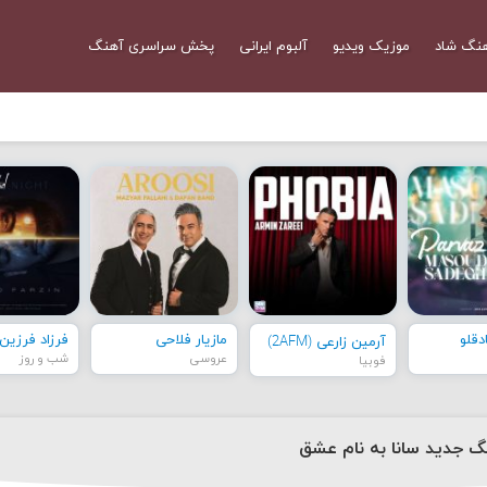
نگ شاد
موزیک ویدیو
آلبوم ایرانی
پخش سراسری آهنگ
قلو
مازیار فلاحی
فرزاد فرزین
آرمین زارعی (2AFM)
عروسی
شب و روز
فوبیا
نگ جديد سانا به نام عشق