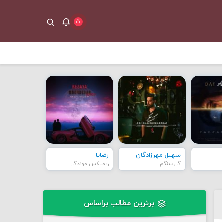
۵
سهیل مهرزادگان
رضایا
گل سنگم
ریمیکس موندگار
برترین مطالب براساس