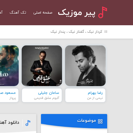
پیر موزیک
صفحه اصلی
تک آهنگ
آه
کردار نیک ، گفتار نیک ، پندار نیک
رضا بهرام
سامان جلیلی
مسعود صاد
نیمی از من
آلبوم عشق قدیمی
پرواز
موضوعات
دانلود آه