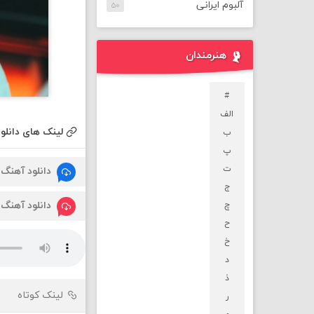
آلبوم ایرانی
۵۰
هنرمندان
#
الف
لینک های دانلود
ب
پ
ت
دانلود آهنگ
ج
دانلود آهنگ
چ
ح
خ
د
ذ
لینک کوتاه
ر