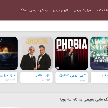
نگ شاد
موزیک ویدیو
آلبوم ایرانی
پخش سراسری آهنگ
قلو
مازیار فلاحی
فرزاد فرزین
آرمین زارعی (2AFM)
عروسی
شب و روز
فوبیا
گ مانی رفیعی به نام یه رویا