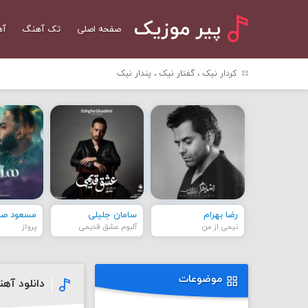
پیر موزیک
صفحه اصلی
تک آهنگ
آه
کردار نیک ، گفتار نیک ، پندار نیک
رضا بهرام
سامان جلیلی
مسعود صاد
نیمی از من
آلبوم عشق قدیمی
پرواز
موضوعات
دانلود آهن