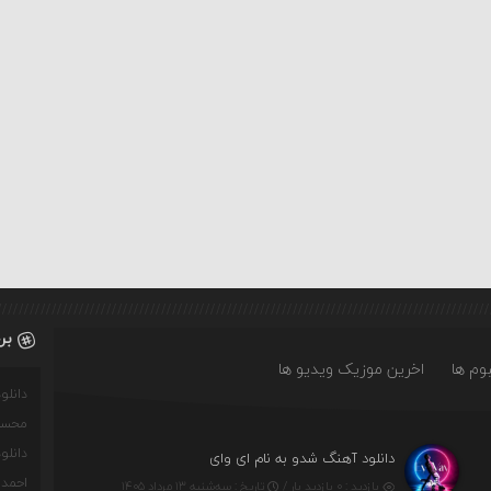
بر
وم ها
اخرین موزیک ویدیو ها
دانل
محسن
دانل
دانلود آهنگ شدو به نام ای وای
احمدو
بازدید : ۰ بازدید بار /
تاریخ : سه‌شنبه ۱۳ مرداد ۱۴۰۵