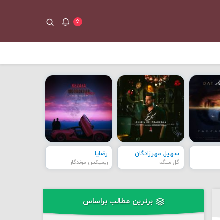
۵
سهیل مهرزادگان
رضایا
گل سنگم
ریمیکس موندگار
برترین مطالب براساس