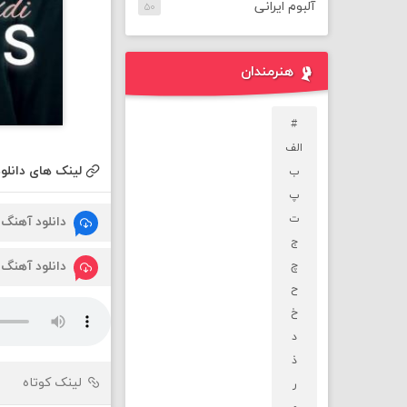
آلبوم ایرانی
۵۰
هنرمندان
#
الف
لینک های دانلود
ب
پ
ت
دانلود آهنگ
ج
دانلود آهنگ
چ
ح
خ
د
ذ
لینک کوتاه
ر