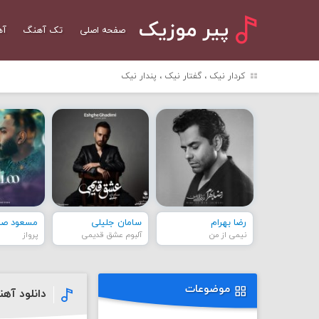
پیر موزیک
صفحه اصلی
تک آهنگ
آه
کردار نیک ، گفتار نیک ، پندار نیک
رضا بهرام
سامان جلیلی
مسعود صاد
نیمی از من
آلبوم عشق قدیمی
پرواز
موضوعات
دانلود آه