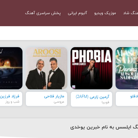
نگ شاد
موزیک ویدیو
آلبوم ایرانی
پخش سراسری آهنگ
قلو
مازیار فلاحی
فرزاد فرزین
آرمین زارعی (2AFM)
عروسی
شب و روز
فوبیا
نگ ایلسس به نام خبرین یوخدی