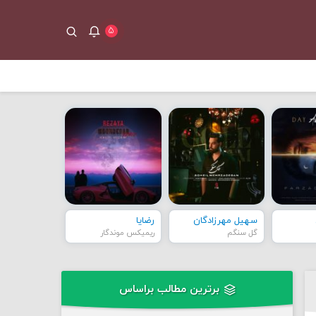
۵
سهیل مهرزادگان
رضایا
گل سنگم
ریمیکس موندگار
برترین مطالب براساس