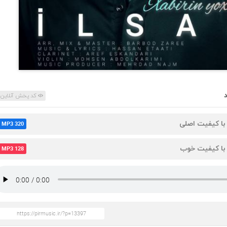
کد پخش آنلاین
 با کیفیت اصلی
MP3 320
 با کیفیت خوب
MP3 128