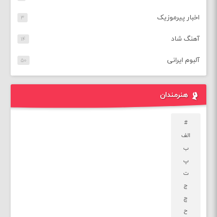
اخبار پیرموزیک
۳
آهنگ شاد
۱۴
آلبوم ایرانی
۵۰
هنرمندان
#
الف
ب
پ
ت
ج
چ
ح