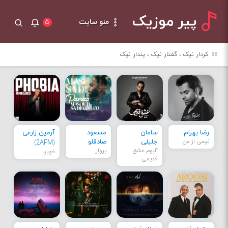
پیر موزیک
منو سایت
۵
کردار نیک ، گفتار نیک ، پندار نیک
رضا بهرام
سامان
مسعود
آرمین زارعی
نیمی از من
جلیلی
صادقلو
(2AFM)
آلبوم عشق
پرواز
فوبیا
قدیمی