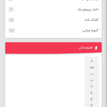
اخبار پیرموزیک
۳
آهنگ شاد
۱۴
آلبوم ایرانی
۵۰
هنرمندان
#
الف
ب
پ
ت
ج
چ
ح