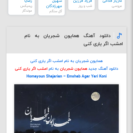
مازیار فلاحی
فرزاد فرزین
سهیل
رضایا
عروسی
شب و روز
مهرزادگان
ریمیکس
موندگار
گل سنگم
دانلود آهنگ همایون شجریان به نام
امشب اگر یاری کنی
همایون شجریان به نام امشب اگر یاری کنی
دانلود آهنگ جدید
همایون شجریان
به نام
امشب اگر یاری کنی
Homayoun Shajarian – Emshab Agar Yari Koni