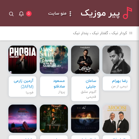
پیر موزیک
منو سایت
۵
کردار نیک ، گفتار نیک ، پندار نیک
رضا بهرام
سامان
مسعود
آرمین زارعی
نیمی از من
جلیلی
صادقلو
(2AFM)
آلبوم عشق
پرواز
فوبیا
قدیمی