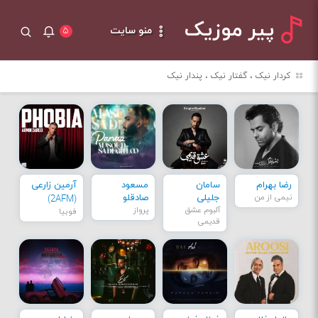
پیر موزیک
منو سایت
۵
کردار نیک ، گفتار نیک ، پندار نیک
رضا بهرام
سامان
مسعود
آرمین زارعی
نیمی از من
جلیلی
صادقلو
(2AFM)
آلبوم عشق
پرواز
فوبیا
قدیمی