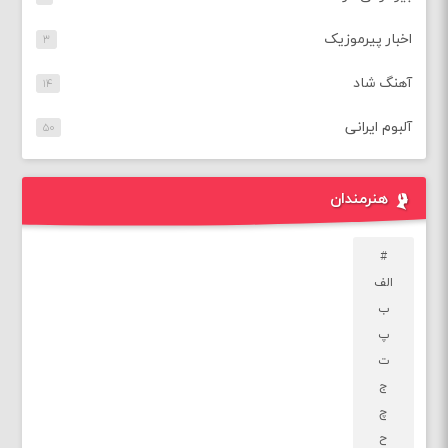
اخبار پیرموزیک
۳
آهنگ شاد
۱۴
آلبوم ایرانی
۵۰
هنرمندان
#
الف
ب
پ
ت
ج
چ
ح