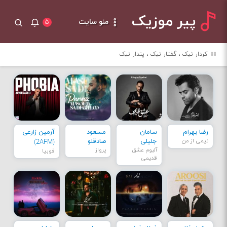
پیر موزیک
منو سایت
۵
کردار نیک ، گفتار نیک ، پندار نیک
رضا بهرام
سامان
مسعود
آرمین زارعی
نیمی از من
جلیلی
صادقلو
(2AFM)
آلبوم عشق
پرواز
فوبیا
قدیمی