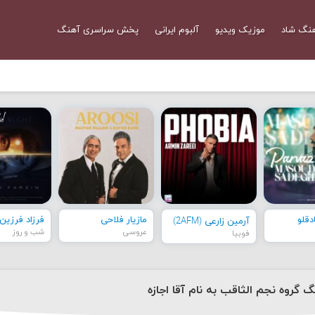
نگ شاد
موزیک ویدیو
آلبوم ایرانی
پخش سراسری آهنگ
قلو
مازیار فلاحی
فرزاد فرزین
آرمین زارعی (2AFM)
عروسی
شب و روز
فوبیا
گ گروه نجم الثاقب به نام آقا اجازه