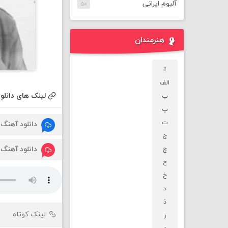
آلبوم ایرانی
۵۰
هنرمندان
#
الف
لینک های دانلود
ب
پ
ت
دانلود آهنگ
ج
دانلود آهنگ
چ
ح
خ
د
ذ
لینک کوتاه
ر