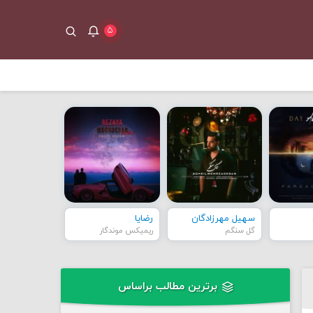
۵
سهیل مهرزادگان
رضایا
گل سنگم
ریمیکس موندگار
برترین مطالب براساس