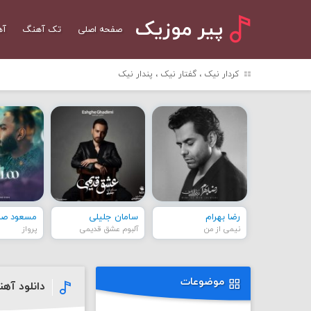
پیر موزیک
صفحه اصلی
تک آهنگ
آه
کردار نیک ، گفتار نیک ، پندار نیک
رضا بهرام
سامان جلیلی
مسعود صاد
نیمی از من
آلبوم عشق قدیمی
پرواز
موضوعات
دانلود آهن