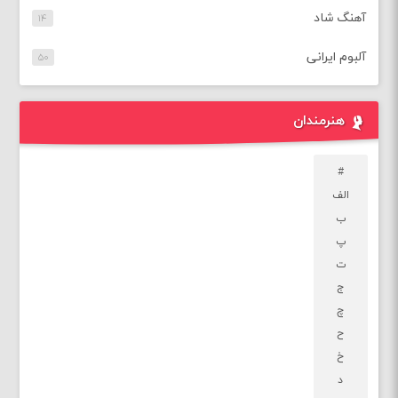
آهنگ شاد
۱۴
آلبوم ایرانی
۵۰
هنرمندان
#
الف
ب
پ
ت
ج
چ
ح
خ
د