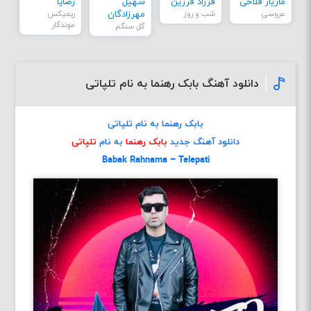
مازیار فلاحی
فرزاد فرزین
سهیل
رضایا
عروسی
شب و روز
مهرزادگان
ریمیکس
موندگار
گل سنگم
دانلود آهنگ بابک رهنما به نام تلپاتی
بابک رهنما به نام تلپاتی
دانلود آهنگ جدید
بابک رهنما
به نام
تلپاتی
Babak Rahnama – Telepati