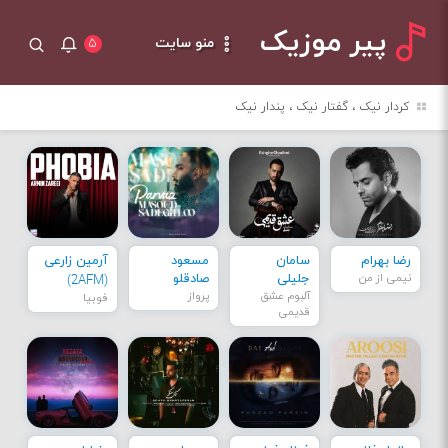
پیر موزیک
منو سایت
۵
کردار نیک ، گفتار نیک ، پندار نیک
رضا بهرام
سامان
مسعود
آرمین زارعی
نیمی از من
جلیلی
صادقلو
(2AFM)
آلبوم عشق
پرواز
فوبیا
قدیمی