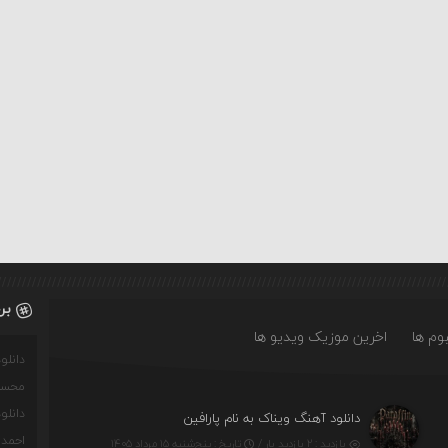
بر
وم ها
اخرین موزیک ویدیو ها
دانل
محسن
دانل
دانلود آهنگ ویناک به نام پارافین
احمدو
بازدید : ۲ بازدید بار /
تاریخ : پنج‌شنبه ۱۵ مرداد ۱۴۰۵