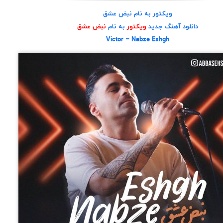
ویکتور به نام نبض عشق
دانلود آهنگ جدید
ویکتور
به نام
نبض عشق
Victor – Nabze Eshgh