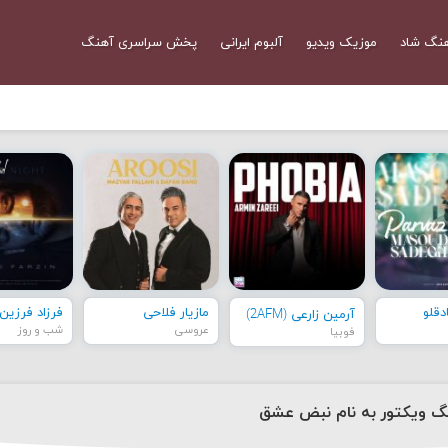
نگ شاد
موزیک ویدیو
آلبوم ایرانی
پخش سراسری آهنگ
قلو
مازیار فلاحی
فرزاد فرزین
آرمین زارعی (2AFM)
عروسی
شب و روز
فوبیا
نگ ویکتور به نام نبض عشق