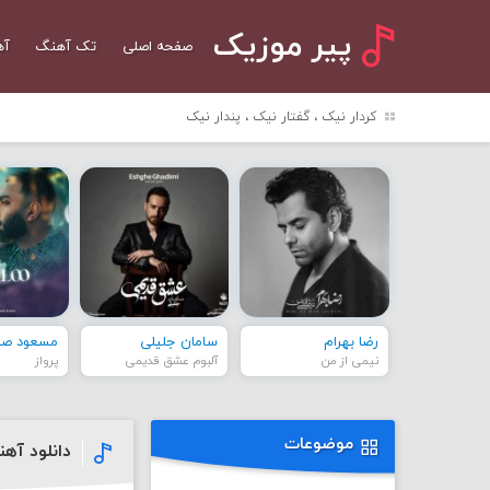
پیر موزیک
صفحه اصلی
تک آهنگ
آه
کردار نیک ، گفتار نیک ، پندار نیک
رضا بهرام
سامان جلیلی
مسعود صاد
نیمی از من
آلبوم عشق قدیمی
پرواز
موضوعات
دانلود آه