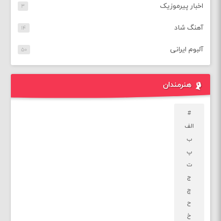
اخبار پیرموزیک
۳
آهنگ شاد
۱۴
آلبوم ایرانی
۵۰
هنرمندان
#
الف
ب
پ
ت
ج
چ
ح
خ