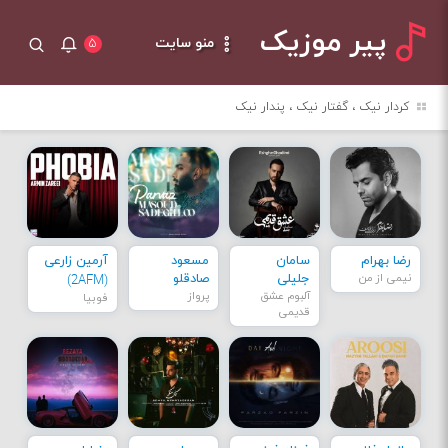
پیر موزیک
منو سایت
۵
کردار نیک ، گفتار نیک ، پندار نیک
رضا بهرام
سامان
مسعود
آرمین زارعی
نیمی از من
جلیلی
صادقلو
(2AFM)
آلبوم عشق
پرواز
فوبیا
قدیمی