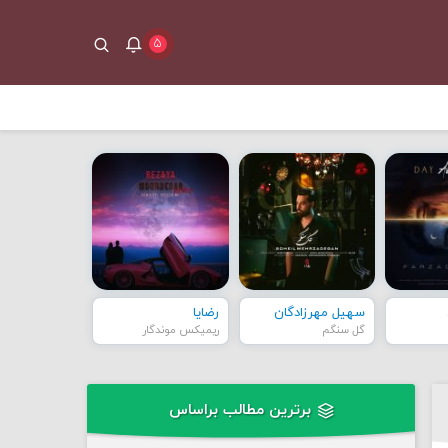
۵
سهیل مهرزادگان
رضایا
گل سنگم
ریمیکس موندگار
برترین مطالب براساس