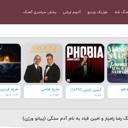
نگ شاد
موزیک ویدیو
آلبوم ایرانی
پخش سراسری آهنگ
قلو
مازیار فلاحی
فرزاد فرزین
آرمین زارعی (2AFM)
عروسی
شب و روز
فوبیا
گ رضا رامیار و امین قباد به نام آدم سنگی (پیانو ورژن)