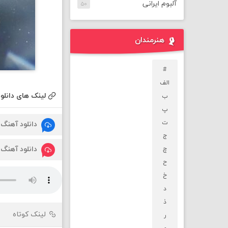
آلبوم ایرانی
۵۰
هنرمندان
#
الف
لینک های دانلود
ب
پ
ت
دانلود آهنگ
ج
دانلود آهنگ
چ
ح
خ
د
ذ
لینک کوتاه
ر