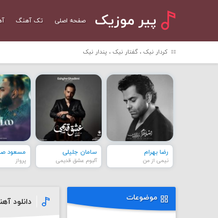
پیر موزیک
صفحه اصلی
تک آهنگ
آه
کردار نیک ، گفتار نیک ، پندار نیک
رضا بهرام
سامان جلیلی
مسعود صاد
نیمی از من
آلبوم عشق قدیمی
پرواز
موضوعات
دانلود آهن