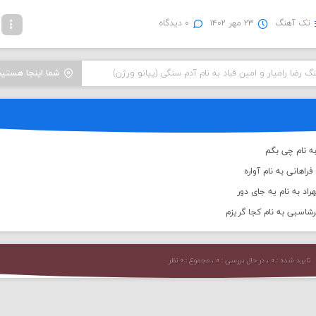
تک آهنگ
۲۳ مهر ۱۴۰۲
۰ دیدگاه
نگ رضا رامیار و امین قباد به نام آدم سنگی (پیانو ورژن)
شما اینجا هستید
ه نام چی بگم
اهانی به نام آواره
اد به نام یه جای دور
رشاسبی به نام کجا گریزم
تایید شده : ۰ ، در حال بررسی : ۰ ، مجموع : ۰ نظر