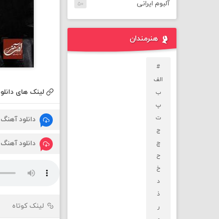
آلبوم ایرانی
۵۰
هنرمندان
#
الف
لینک های دانلود
ب
پ
ت
دانلود آهنگ
ج
دانلود آهنگ
چ
ح
خ
د
ذ
لینک کوتاه
ر