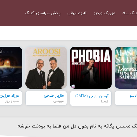
نگ شاد
موزیک ویدیو
آلبوم ایرانی
پخش سراسری آهنگ
قلو
مازیار فلاحی
فرزاد فرزین
آرمین زارعی (2AFM)
عروسی
شب و روز
فوبیا
نگ محسن یگانه به نام بمون دل من فقط به بودنت خوشه