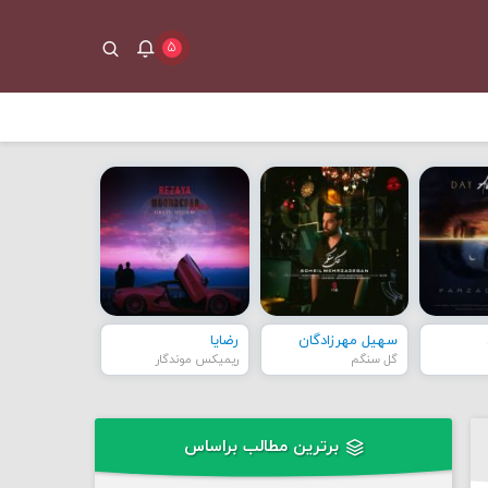
۵
سهیل مهرزادگان
رضایا
گل سنگم
ریمیکس موندگار
برترین مطالب براساس