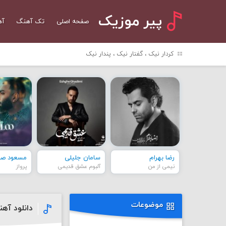
پیر موزیک
صفحه اصلی
تک آهنگ
آه
کردار نیک ، گفتار نیک ، پندار نیک
رضا بهرام
سامان جلیلی
مسعود صاد
نیمی از من
آلبوم عشق قدیمی
پرواز
موضوعات
دانلود آه