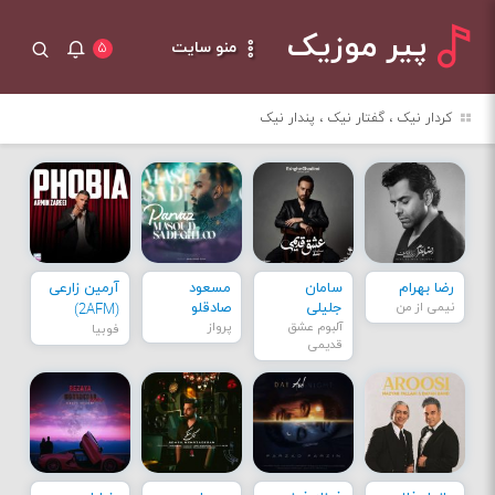
پیر موزیک
منو سایت
۵
کردار نیک ، گفتار نیک ، پندار نیک
رضا بهرام
سامان
مسعود
آرمین زارعی
نیمی از من
جلیلی
صادقلو
(2AFM)
آلبوم عشق
پرواز
فوبیا
قدیمی