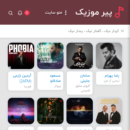
پیر موزیک
منو سایت
۵
کردار نیک ، گفتار نیک ، پندار نیک
رضا بهرام
سامان
مسعود
آرمین زارعی
نیمی از من
جلیلی
صادقلو
(2AFM)
آلبوم عشق
پرواز
فوبیا
قدیمی