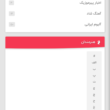
اخبار پیرموزیک
۳
آهنگ شاد
۱۴
آلبوم ایرانی
۵۰
هنرمندان
#
الف
ب
پ
ت
ج
چ
ح
خ