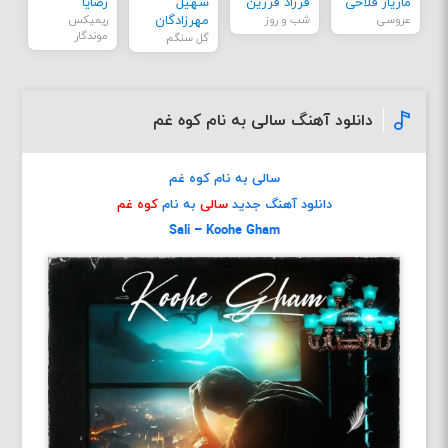
مازیار فلاحی
فرزاد فرزین
سهیل
رضایا
عروسی
شب و روز
مهرزادگان
ریمیکس
موندگار
گل سنگم
دانلود آهنگ سالی به نام کوه غم
سالی به نام کوه غم
دانلود آهنگ جدید
سالی
به نام
کوه غم
Sali – Koohe Gham