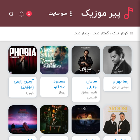
پیر موزیک
منو سایت
۵
کردار نیک ، گفتار نیک ، پندار نیک
رضا بهرام
سامان
مسعود
آرمین زارعی
نیمی از من
جلیلی
صادقلو
(2AFM)
آلبوم عشق
پرواز
فوبیا
قدیمی